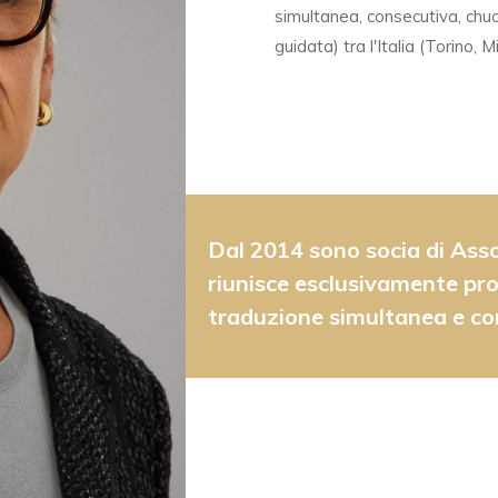
simultanea, consecutiva, chuc
guidata) tra l'Italia (Torino, 
Dal 2014 sono socia di Asso
riunisce esclusivamente prof
traduzione simultanea e co