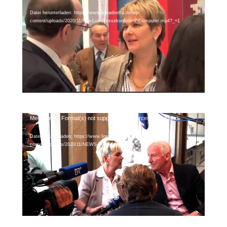
Player
Datei herunterladen: https://www.lineadiretta.de/wp-
content/uploads/2020/11/Bea-Luz-Pressekonferenz-Computer.mp4?_=1
Video-
Media error: Format(s) not supported or source(s) not found
Player
Datei herunterladen: https://www.lineadiretta.de/wp-
content/uploads/2020/11/NEWS-Trapattoni.mp4?_=2