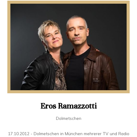
Eros Ramazzotti
Dolmetschen
in
y
17.10.2012 - Dolmetschen in München mehrerer TV und Radio
h